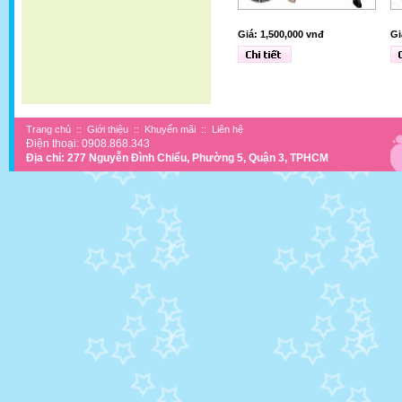
Giá: 1,500,000 vnđ
Gi
Trang chủ
::
Giới thiệu
::
Khuyến mãi
::
Liên hệ
Điện thoại: 0908.868.343
Địa chỉ: 277 Nguyễn Đình Chiểu, Phường 5, Quận 3, TPHCM