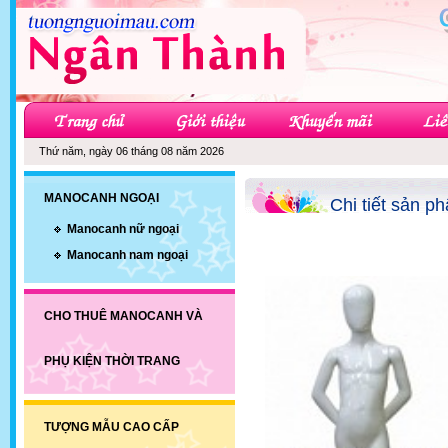
Thứ năm, ngày 06 tháng 08 năm 2026
MANOCANH NGOẠI
Chi tiết sản p
Manocanh nữ ngoại
Manocanh nam ngoại
CHO THUÊ MANOCANH VÀ
PHỤ KIỆN THỜI TRANG
TƯỢNG MẪU CAO CẤP