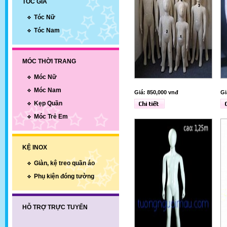
TÓC GIẢ
Tóc Nữ
Tóc Nam
MÓC THỜI TRANG
Móc Nữ
Móc Nam
Giá: 850,000 vnđ
Gi
Kẹp Quần
Móc Trẻ Em
KỆ INOX
Giàn, kệ treo quần áo
Phụ kiện đóng tường
HỖ TRỢ TRỰC TUYẾN