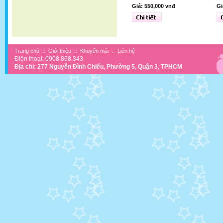
Giá: 550,000 vnđ
Gi
Trang chủ
::
Giới thiệu
::
Khuyến mãi
::
Liên hệ
Điện thoại: 0908.868.343
Địa chỉ: 277 Nguyễn Đình Chiểu, Phường 5, Quận 3, TPHCM