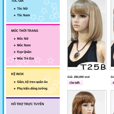
TÓC GIẢ
Tóc Nữ
Tóc Nam
MÓC THỜI TRANG
Móc Nữ
Móc Nam
Kẹp Quần
Móc Trẻ Em
KỆ INOX
Giá: 280,000 vnđ
Gi
Giàn, kệ treo quần áo
Phụ kiện đóng tường
HỖ TRỢ TRỰC TUYẾN