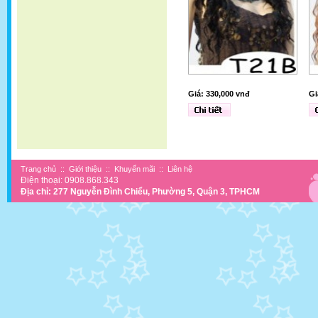
Giá: 330,000 vnđ
Gi
Trang chủ
::
Giới thiệu
::
Khuyến mãi
::
Liên hệ
Điện thoại: 0908.868.343
Địa chỉ: 277 Nguyễn Đình Chiểu, Phường 5, Quận 3, TPHCM