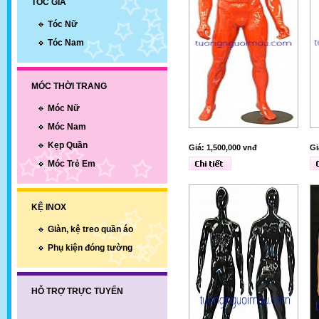
TÓC GIẢ
Tóc Nữ
Tóc Nam
MÓC THỜI TRANG
Móc Nữ
Móc Nam
Kẹp Quần
Giá: 1,500,000 vnđ
Gi
Móc Trẻ Em
KỆ INOX
Giàn, kệ treo quần áo
Phụ kiện đóng tường
HỖ TRỢ TRỰC TUYẾN