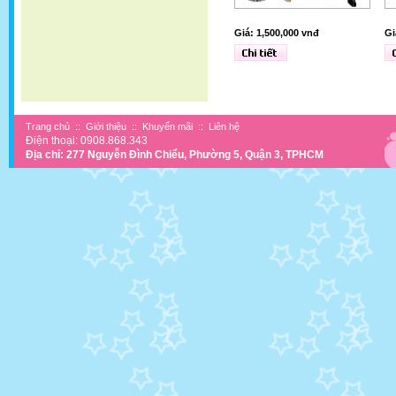
Giá: 1,500,000 vnđ
Gi
Trang chủ
::
Giới thiệu
::
Khuyến mãi
::
Liên hệ
Điện thoại: 0908.868.343
Địa chỉ: 277 Nguyễn Đình Chiểu, Phường 5, Quận 3, TPHCM