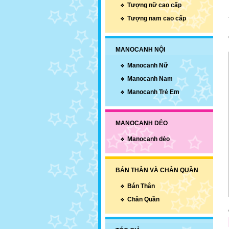
Tượng nữ cao cấp
Tượng nam cao cấp
MANOCANH NỘI
Manocanh Nữ
Manocanh Nam
Manocanh Trẻ Em
MANOCANH DẺO
Manocanh dẻo
BÁN THÂN VÀ CHÂN QUẦN
Bán Thân
Chân Quần