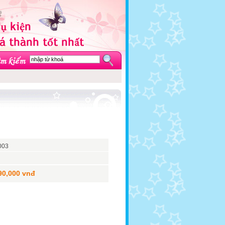
003
90,000 vnđ