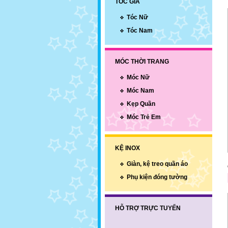
TÓC GIẢ
Tóc Nữ
Tóc Nam
MÓC THỜI TRANG
Móc Nữ
Móc Nam
Kẹp Quần
Móc Trẻ Em
KỆ INOX
Giàn, kệ treo quần áo
Phụ kiện đóng tường
HỖ TRỢ TRỰC TUYẾN