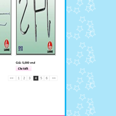
Giá: 5,000 vnđ
<<
1
2
3
4
5
6
>>