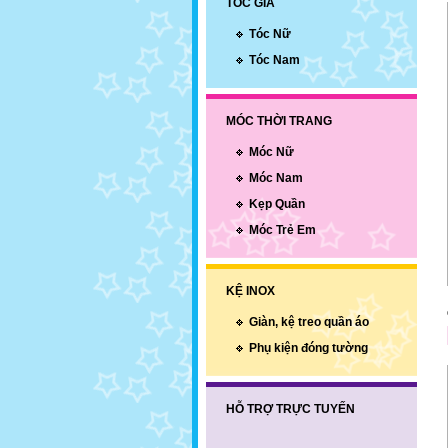
TÓC GIẢ
Tóc Nữ
Tóc Nam
MÓC THỜI TRANG
Móc Nữ
Móc Nam
Kẹp Quần
Móc Trẻ Em
KỆ INOX
Giàn, kệ treo quần áo
Phụ kiện đóng tường
HỖ TRỢ TRỰC TUYẾN