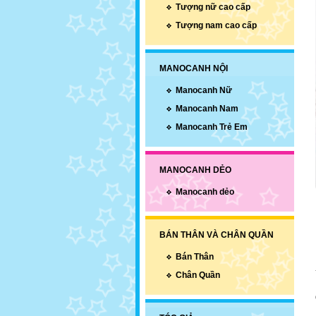
Tượng nữ cao cấp
Tượng nam cao cấp
MANOCANH NỘI
Manocanh Nữ
Manocanh Nam
Manocanh Trẻ Em
MANOCANH DẺO
Manocanh dẻo
BÁN THÂN VÀ CHÂN QUẦN
Bán Thân
Chân Quần