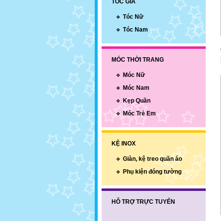
TÓC GIẢ
Tóc Nữ
Tóc Nam
MÓC THỜI TRANG
Móc Nữ
Móc Nam
Kẹp Quần
Móc Trẻ Em
KỆ INOX
Giàn, kệ treo quần áo
Phụ kiện đóng tường
HỖ TRỢ TRỰC TUYẾN