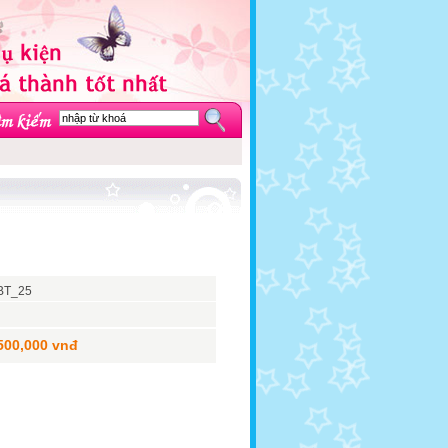
BT_25
500,000 vnđ