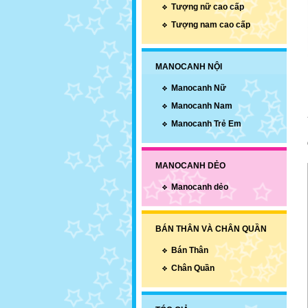
Tượng nữ cao cấp
Tượng nam cao cấp
MANOCANH NỘI
Manocanh Nữ
Manocanh Nam
Manocanh Trẻ Em
MANOCANH DẺO
Manocanh dẻo
BÁN THÂN VÀ CHÂN QUẦN
Bán Thân
Chân Quần