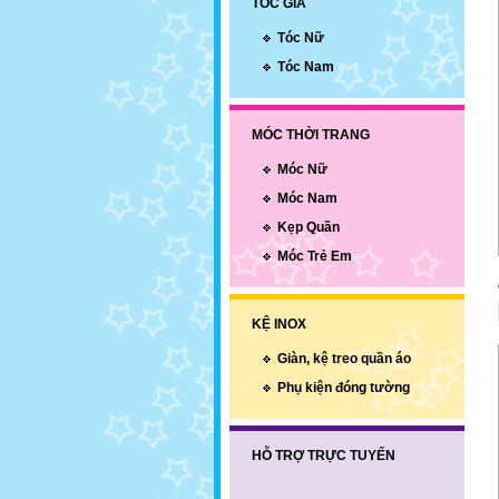
TÓC GIẢ
Tóc Nữ
Tóc Nam
MÓC THỜI TRANG
Móc Nữ
Móc Nam
Kẹp Quần
Móc Trẻ Em
KỆ INOX
Giàn, kệ treo quần áo
Phụ kiện đóng tường
HỖ TRỢ TRỰC TUYẾN