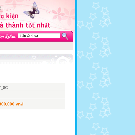
T_8C
300,000 vnđ