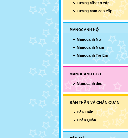
Tượng nữ cao cấp
Tượng nam cao cấp
MANOCANH NỘI
Manocanh Nữ
Manocanh Nam
Manocanh Trẻ Em
MANOCANH DẺO
Manocanh dẻo
BÁN THÂN VÀ CHÂN QUẦN
Bán Thân
Chân Quần