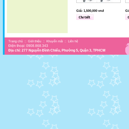
Giá: 1,500,000 vnđ
Gi
Trang chủ
::
Giới thiệu
::
Khuyến mãi
::
Liên hệ
Điện thoại: 0908.868.343
Địa chỉ: 277 Nguyễn Đình Chiểu, Phường 5, Quận 3, TPHCM