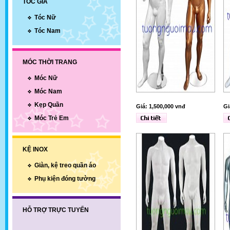
TÓC GIẢ
Tóc Nữ
Tóc Nam
MÓC THỜI TRANG
Móc Nữ
Móc Nam
Kẹp Quần
Giá: 1,500,000 vnđ
Gi
Móc Trẻ Em
KỆ INOX
Giàn, kệ treo quần áo
Phụ kiện đóng tường
HỖ TRỢ TRỰC TUYẾN