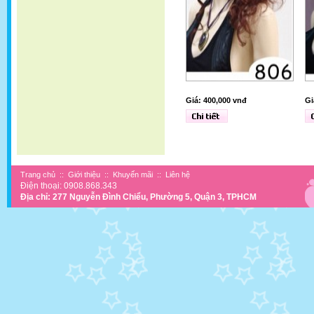
Giá: 400,000 vnđ
Gi
Trang chủ
::
Giới thiệu
::
Khuyến mãi
::
Liên hệ
Điện thoại: 0908.868.343
Địa chỉ: 277 Nguyễn Đình Chiểu, Phường 5, Quận 3, TPHCM