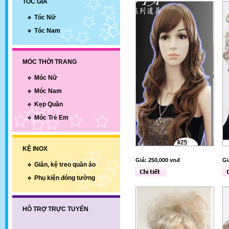
TÓC GIẢ
Tóc Nữ
Tóc Nam
MÓC THỜI TRANG
Móc Nữ
Móc Nam
Kẹp Quần
Móc Trẻ Em
KỆ INOX
Giá: 250,000 vnđ
Gi
Giàn, kệ treo quần áo
Phụ kiện đóng tường
HỖ TRỢ TRỰC TUYẾN